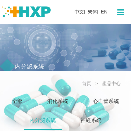
關於我們
中文
繁体
EN
企業簡介
董事長寄語
團隊概況
發展歷程
企業文化
內分泌系統
企業榮譽
首頁
產品中心
科學技術
全部
消化系統
心血管系統
研發概況
創新平臺
內分泌系統
神經系統
創新藥