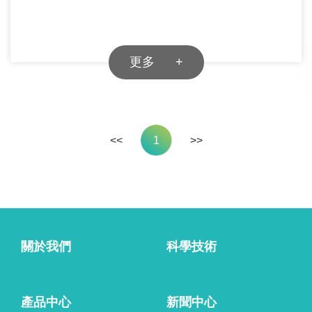
投資者關係
公告與通函
更多 +
財務報告
招股文件
公司治理
<<
1
>>
投資者聯繫
招賢納士
人才發展
招聘崗位
關於我們
科學技術
聯繫我們
聯繫我們
產品中心
新聞中心