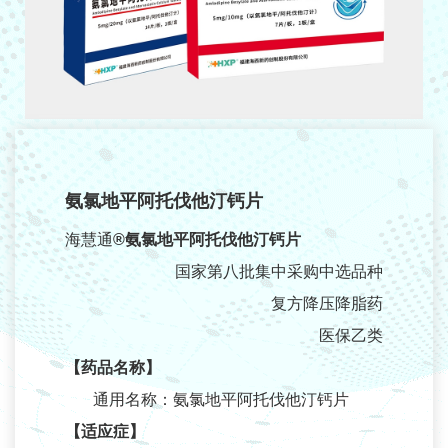
研发管线
产品中心
消化系统
心血管系统
内分泌系统
氨氯地平阿托伐他汀钙片
神经系统
海慧通
®氨氯地平阿托伐他汀钙片
抗炎药物
国家第八批集中采购中选品种
呼吸系统
复方降压降脂药
医保乙类
新闻中心
【药品名称】
公司新闻
通用名称：氨氯地平阿托伐他汀钙片
媒体报道
【适应症】