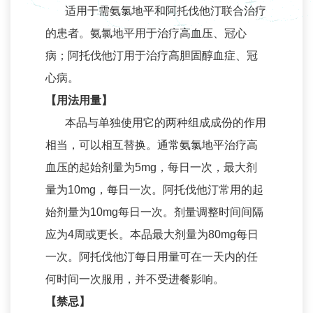
适用于需氨氯地平和阿托伐他汀联合治疗
投资者关系
的患者。氨氯地平用于治疗高血压、冠心
公告与通函
病；阿托伐他汀用于治疗高胆固醇血症、冠
财务报告
心病。
招股文件
【用法用量】
本品与单独使用它的两种组成成份的作用
公司治理
相当，可以相互替换。通常氨氯地平治疗高
投资者联系
血压的起始剂量为5mg，每日一次，最大剂
招贤纳士
量为10mg，每日一次。阿托伐他汀常用的起
人才发展
始剂量为10mg每日一次。剂量调整时间间隔
应为4周或更长。本品最大剂量为80mg每日
招聘岗位
一次。阿托伐他汀每日用量可在一天内的任
联系我们
何时间一次服用，并不受进餐影响。
联系我们
【禁忌】