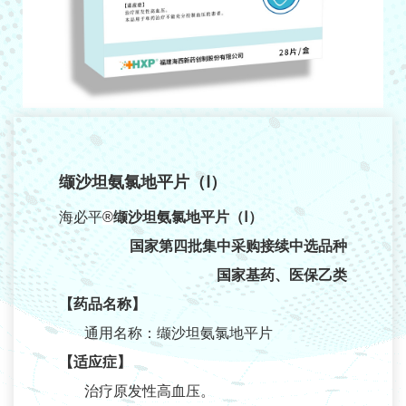
研发管线
产品中心
消化系统
心血管系统
内分泌系统
缬沙坦氨氯地平片（Ⅰ）
神经系统
海必平
®
缬沙坦氨氯地平片（Ⅰ）
抗炎药物
国家第四批集中采购接续中选品种
呼吸系统
国家基药、医保乙类
【药品名称】
新闻中心
通用名称：缬沙坦氨氯地平片
公司新闻
【适应症】
媒体报道
治疗原发性高血压。