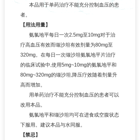
本品用于单药治疗不能充分控制血压的患
投资者关系
者。
公告与通函
【用法用量】
财务报告
氨氯地平每日一次2.5mg至10mg对于治
招股文件
疗高血压有效而缬沙坦有效剂量为80mg至
320mg。在每日一次缬沙坦氨氯地平片治疗
公司治理
的临床试验中,使用5mg~10mg的氨氯地平和
投资者联系
80mg~320mg的缬沙坦,降压疗效随着剂量升
招贤纳士
高而增加。
人才发展
用单药治疗不能充分控制血压的患者可以
改用本品。
招聘岗位
氨氯地平和缬沙坦均可在进食或空腹状态
联系我们
下服用。建议本品与水同服。
联系我们
【禁忌】